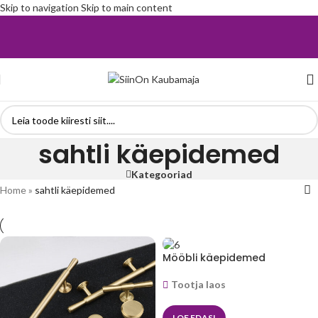
Skip to navigation
Skip to main content
sahtli käepidemed
Kategooriad
Home
»
sahtli käepidemed
Mööbli käepidemed
Tootja laos
LOE EDASI