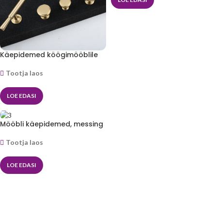
Käepidemed köögimööblile
Tootja laos
LOE EDASI
Mööbli käepidemed, messing
Tootja laos
LOE EDASI