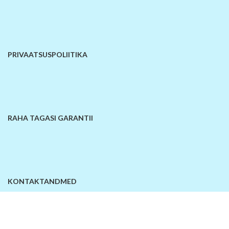
PRIVAATSUSPOLIITIKA
RAHA TAGASI GARANTII
KONTAKTANDMED
© 2026
SiinOn | E-pood
. Kõik õigused kaitstud!
Lisa võrdlusesse