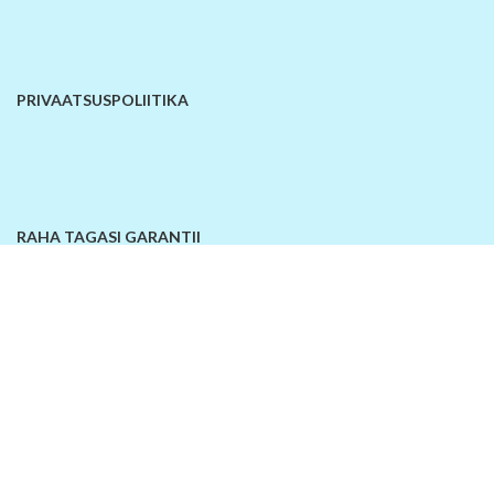
PRIVAATSUSPOLIITIKA
RAHA TAGASI GARANTII
KONTAKTANDMED
© 2026
SiinOn | E-pood
. Kõik õigused kaitstud!
Lisa võrdlusesse