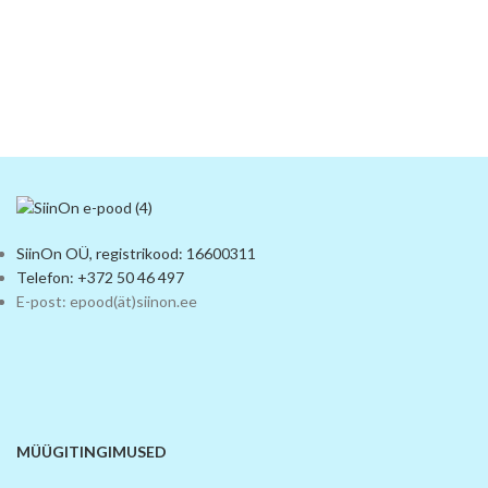
SiinOn OÜ, registrikood: 16600311
Telefon: +372 50 46 497
E-post: epood(ät)siinon.ee
MÜÜGITINGIMUSED