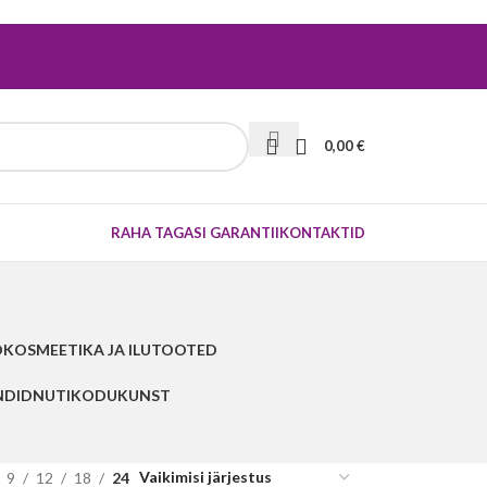
0,00
€
RAHA TAGASI GARANTII
KONTAKTID
D
KOSMEETIKA JA ILUTOOTED
NDID
NUTIKODU
KUNST
9
12
18
24