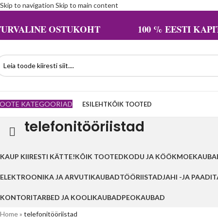
Skip to navigation
Skip to main content
TURVALINE OSTUKOHT 100 % EESTI KAPIT
OOTE KATEGOORIAD
ESILEHT
KÕIK TOOTED
telefonitööriistad
KAUP KIIRESTI KÄTTE!
KÕIK TOOTED
KODU JA KÖÖK
MOEKAUBA
ELEKTROONIKA JA ARVUTIKAUBAD
TÖÖRIISTAD
JAHI -JA PAADI
KONTORITARBED JA KOOLIKAUBAD
PEOKAUBAD
Home
»
telefonitööriistad