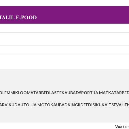
ALIL E-POOD
D
LEMMIKLOOMATARBED
LASTEKAUBAD
SPORT JA MATKATARBE
TARVIKUD
AUTO -JA MOTOKAUBAD
KINGIIDEED
ISIKUKAITSEVAHE
Vaata