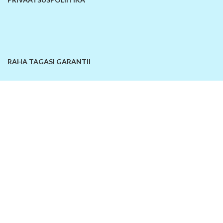
RAHA TAGASI GARANTII
KONTAKTANDMED
© 2026
SiinOn | E-pood
. Kõik õigused kaitstud!
Lisa võrdlusesse
Ostukorv
Sellel veebilehel kasutatakse küpsiseid. Veebilehe kasutamist jätkates
nõustute küpsiste kasutamisega.