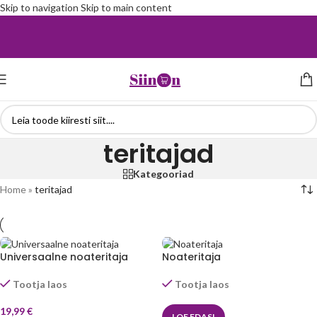
Skip to navigation
Skip to main content
teritajad
Kategooriad
Home
»
teritajad
Universaalne noateritaja
Noateritaja
Tootja laos
Tootja laos
19,99
€
LOE EDASI