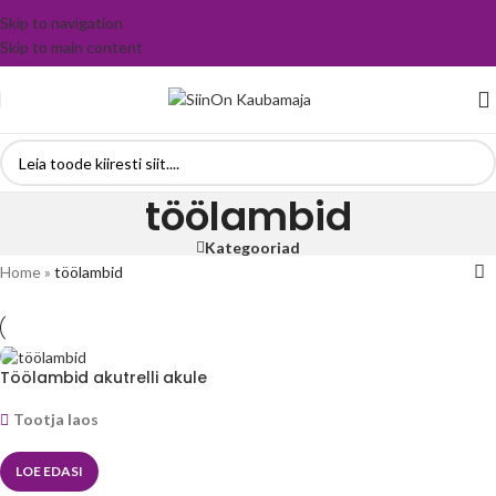
Skip to navigation
Skip to main content
töölambid
Kategooriad
Home
»
töölambid
Töölambid akutrelli akule
Tootja laos
LOE EDASI