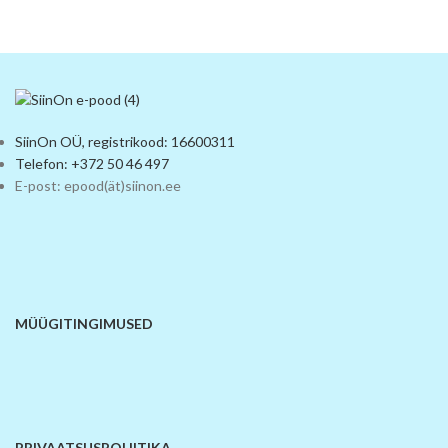
SiinOn OÜ, registrikood: 16600311
Telefon: +372 50 46 497
E-post: epood(ät)siinon.ee
MÜÜGITINGIMUSED
PRIVAATSUSPOLIITIKA