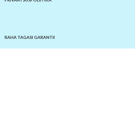
RAHA TAGASI GARANTII
KONTAKTANDMED
© 2026
SiinOn | E-pood
. Kõik õigused kaitstud!
Lisa võrdlusesse
Ostukorv
Sellel veebilehel kasutatakse küpsiseid. Veebilehe kasutamist jätkates
nõustute küpsiste kasutamisega.