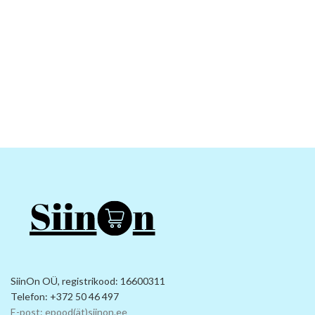
SiinOn OÜ, registrikood: 16600311
Telefon: +372 50 46 497
E-post: epood(ät)siinon.ee