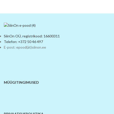
SiinOn OÜ, registrikood: 16600311
Telefon: +372 50 46 497
E-post: epood(ät)siinon.ee
MÜÜGITINGIMUSED
PRIVAATSUSPOLIITIKA