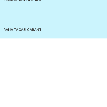
RAHA TAGASI GARANTII
KONTAKTANDMED
© 2026
SiinOn | E-pood
. Kõik õigused kaitstud!
Lisa võrdlusesse
Ostukorv
Sellel veebilehel kasutatakse küpsiseid. Veebilehe kasutamist jätkates
nõustute küpsiste kasutamisega.