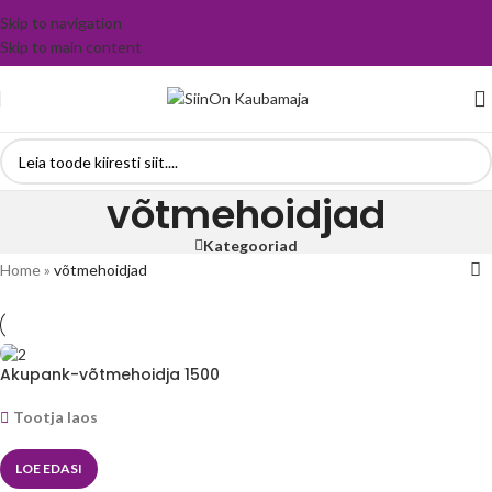
Skip to navigation
Skip to main content
võtmehoidjad
Kategooriad
Home
»
võtmehoidjad
Akupank-võtmehoidja 1500
mAh- Vernufe™
Tootja laos
LOE EDASI