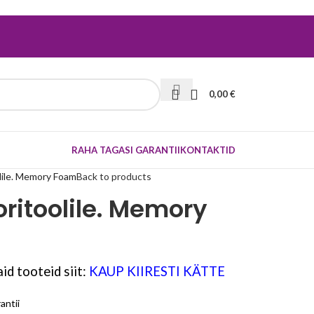
0,00
€
RAHA TAGASI GARANTII
KONTAKTID
lile. Memory Foam
Back to products
ritoolile. Memory
id tooteid siit:
KAUP KIIRESTI KÄTTE
antii