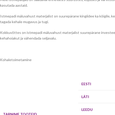
kasutada aastaid.
Istmepadi mäluvahust materjalist on suurepärane kingiidee ka kõigile, kes
tagada kehale mugavus ja tugi.
Kokkuvõttes on istmepadi mäluvahust materjalist suurepärane investee
kehahoiakut ja vähendada seljavalu.
Kohaletoimetamine
EESTI
LÄTI
LEEDU
TARNIME TOOTEID