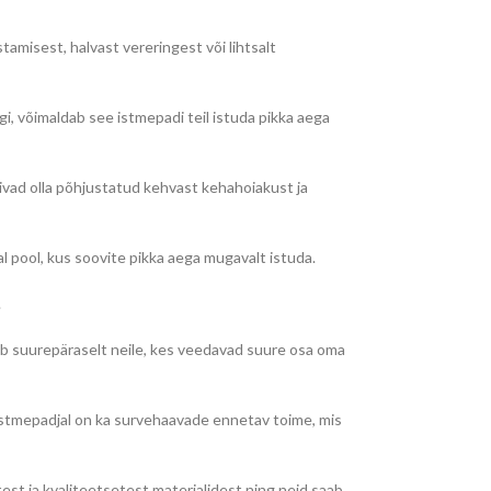
tamisest, halvast vereringest või lihtsalt
i, võimaldab see istmepadi teil istuda pikka aega
võivad olla põhjustatud kehvast kehahoiakust ja
l pool, kus soovite pikka aega mugavalt istuda.
.
ib suurepäraselt neile, kes veedavad suure osa oma
. Istmepadjal on ka survehaavade ennetav toime, mis
est ja kvaliteetsetest materjalidest ning neid saab