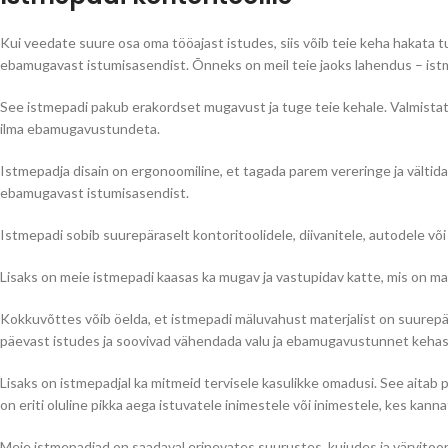
Kui veedate suure osa oma tööajast istudes, siis võib teie keha hakata t
ebamugavast istumisasendist. Õnneks on meil teie jaoks lahendus – ist
See istmepadi pakub erakordset mugavust ja tuge teie kehale. Valmistatu
ilma ebamugavustundeta.
Istmepadja disain on ergonoomiline, et tagada parem vereringe ja vältida i
ebamugavast istumisasendist.
Istmepadi sobib suurepäraselt kontoritoolidele, diivanitele, autodele või
Lisaks on meie istmepadi kaasas ka mugav ja vastupidav katte, mis on ma
Kokkuvõttes võib öelda, et istmepadi mäluvahust materjalist on suurepä
päevast istudes ja soovivad vähendada valu ja ebamugavustunnet kehas
Lisaks on istmepadjal ka mitmeid tervisele kasulikke omadusi. See aitab
on eriti oluline pikka aega istuvatele inimestele või inimestele, kes kann
Meie istmepadjad on saadaval erinevates suurustes, kujudes ja värvitoon