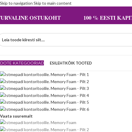
Skip to navigation
Skip to main content
TURVALINE OSTUKOHT 100 % EESTI KAPIT
OOTE KATEGOORIAD
ESILEHT
KÕIK TOOTED
Vaata suuremalt