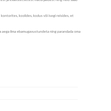
ontorites, koolides, kodus või isegi reisides, et
ikka aega ilma ebamugavustundeta ning parandada oma