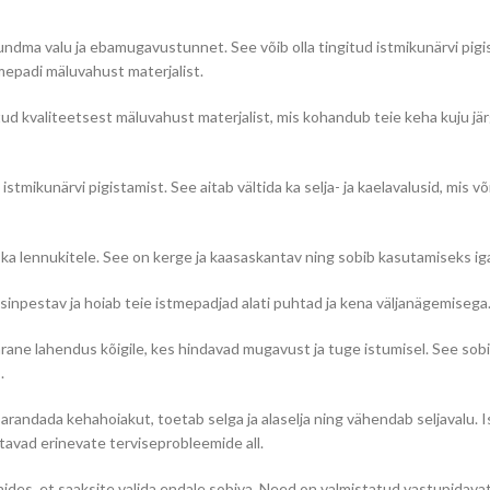
undma valu ja ebamugavustunnet. See võib olla tingitud istmikunärvi pigis
mepadi mäluvahust materjalist.
d kvaliteetsest mäluvahust materjalist, mis kohandub teie keha kuju järg
stmikunärvi pigistamist. See aitab vältida ka selja- ja kaelavalusid, mis 
 ka lennukitele. See on kerge ja kaasaskantav ning sobib kasutamiseks iga
sinpestav ja hoiab teie istmepadjad alati puhtad ja kena väljanägemisega
rane lahendus kõigile, kes hindavad mugavust ja tuge istumisel. See sob
.
 parandada kehahoiakut, toetab selga ja alaselja ning vähendab seljavalu
atavad erinevate terviseprobleemide all.
ides, et saaksite valida endale sobiva. Need on valmistatud vastupidavat