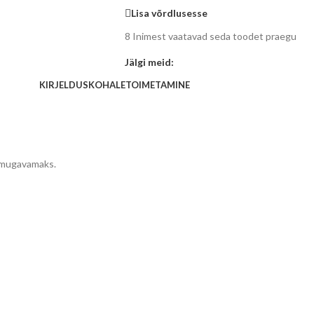
Lisa võrdlusesse
8
Inimest vaatavad seda toodet praegu
Jälgi meid:
KIRJELDUS
KOHALETOIMETAMINE
e mugavamaks.