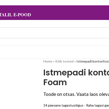
ALIL E-POOD
Home
»
Kõik tooted
»
Istmepadi kontoritoo
Istmepadi konto
Foam
Toode on otsas. Vaata laos oleva
14 päevane tagastusõigus - Raha tagasi gar