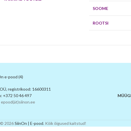
SOOME
ROOTSI
 OÜ, registrikood: 16600311
n: +372 50 46 497
MÜÜGI
 epood(ät)siinon.ee
© 2026
SiinOn | E-pood
. Kõik õigused kaitstud!