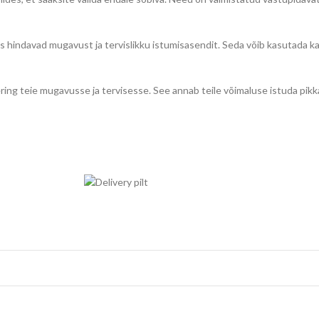
 hindavad mugavust ja tervislikku istumisasendit. Seda võib kasutada ka k
ring teie mugavusse ja tervisesse. See annab teile võimaluse istuda p