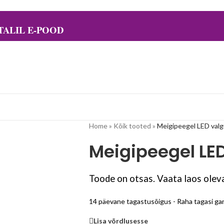
ALIL E-POOD
Home
»
Kõik tooted
»
Meigipeegel LED val
Meigipeegel LE
Toode on otsas. Vaata laos oleva
14 päevane tagastusõigus - Raha tagasi gar
Lisa võrdlusesse