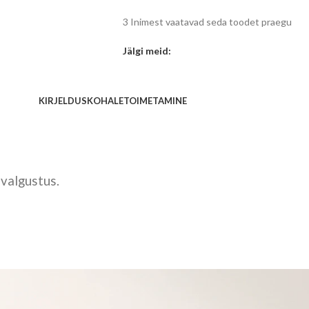
3
Inimest vaatavad seda toodet praegu
Jälgi meid:
KIRJELDUS
KOHALETOIMETAMINE
valgustus.