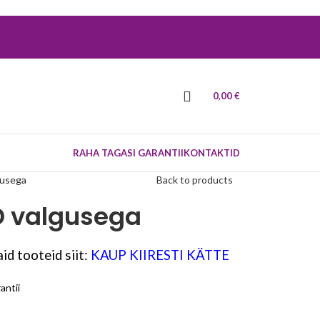
0,00
€
RAHA TAGASI GARANTII
KONTAKTID
gusega
Back to products
D valgusega
id tooteid siit:
KAUP KIIRESTI KÄTTE
antii