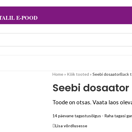
ALIL E-POOD
Home
»
Kõik tooted
»
Seebi dosaator
Back 
Seebi dosaator
Toode on otsas. Vaata laos oleva
14 päevane tagastusõigus - Raha tagasi gar
Lisa võrdlusesse