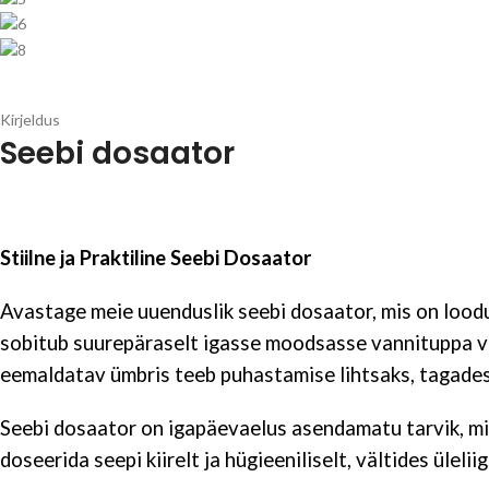
Kirjeldus
Seebi dosaator
Stiilne ja Praktiline Seebi Dosaator
Avastage meie uuenduslik seebi dosaator, mis on loodud 
sobitub suurepäraselt igasse moodsasse vannituppa võ
eemaldatav ümbris teeb puhastamise lihtsaks, tagades 
Seebi dosaator on igapäevaelus asendamatu tarvik, mis 
doseerida seepi kiirelt ja hügieeniliselt, vältides üleli