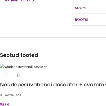
TARNIME TOOTEID
SOOME
ROOTSI
Seotud tooted
Nõudepesuvahendi dosaator + svamm-
Tootja laos
9,99
€