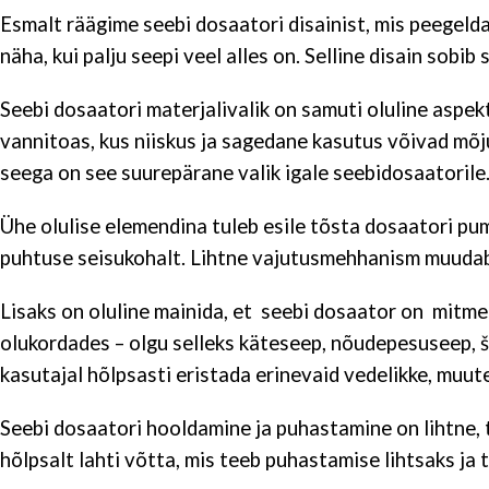
Esmalt räägime seebi dosaatori disainist, mis peegelda
näha, kui palju seepi veel alles on. Selline disain sob
Seebi dosaatori materjalivalik on samuti oluline aspek
vannitoas, kus niiskus ja sagedane kasutus võivad mõj
seega on see suurepärane valik igale seebidosaatorile
Ühe olulise elemendina tuleb esile tõsta dosaatori pu
puhtuse seisukohalt. Lihtne vajutusmehhanism muudab
Lisaks on oluline mainida, et seebi dosaator on mitm
olukordades – olgu selleks käteseep, nõudepesuseep,
kasutajal hõlpsasti eristada erinevaid vedelikke, muu
Seebi dosaatori hooldamine ja puhastamine on lihtne, t
hõlpsalt lahti võtta, mis teeb puhastamise lihtsaks ja 