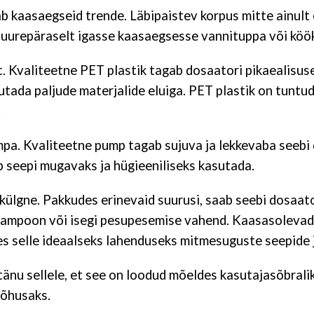
b kaasaegseid trende. Läbipaistev korpus mitte ainult e
ib suurepäraselt igasse kaasaegsesse vannituppa või köök
t. Kvaliteetne PET plastik tagab dosaatori pikaealisuse
utada paljude materjalide eluiga. PET plastik on tuntu
.
mpa. Kvaliteetne pump tagab sujuva ja lekkevaba seebi 
 seepi mugavaks ja hügieeniliseks kasutada.
ekülgne. Pakkudes erinevaid suurusi, saab seebi dosaa
 šampoon või isegi pesupesemise vahend. Kaasasolevad
tes selle ideaalseks lahenduseks mitmesuguste seepide
änu sellele, et see on loodud mõeldes kasutajasõbralik
tõhusaks.