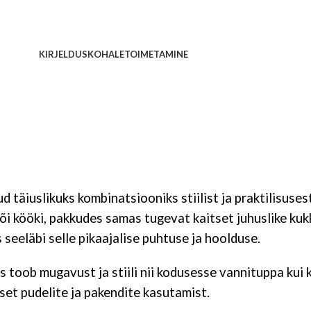
KIRJELDUS
KOHALETOIMETAMINE
täiuslikuks kombinatsiooniks stiilist ja praktilisusest
i kööki, pakkudes samas tugevat kaitset juhuslike kuk
seeläbi selle pikaajalise puhtuse ja hoolduse.
toob mugavust ja stiili nii kodusesse vannituppa kui k
igset pudelite ja pakendite kasutamist.