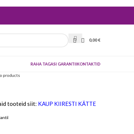
0,00
€
RAHA TAGASI GARANTII
KONTAKTID
to products
id tooteid siit:
KAUP KIIRESTI KÄTTE
antii