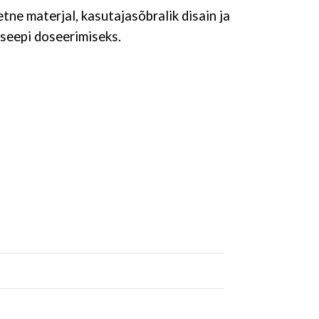
etne materjal, kasutajasõbralik disain ja
 seepi doseerimiseks.