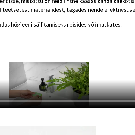
disse, mistõttu on neid lihtne kaasas kanda käekotis,
iteetsetest materjalidest, tagades nende efektiivsuse
us hügieeni säilitamiseks reisides või matkates.