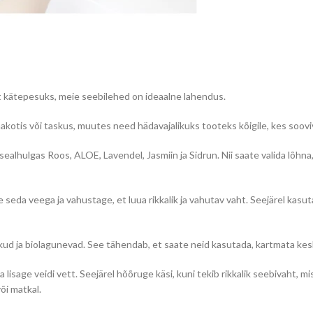
alust kätepesuks, meie seebilehed on ideaalne lahendus.
hakotis või taskus, muutes need hädavajalikuks tooteks kõigile, kes soov
hulgas Roos, ALOE, Lavendel, Jasmiin ja Sidrun. Nii saate valida lõhna, 
ge seda veega ja vahustage, et luua rikkalik ja vahutav vaht. Seejärel ka
kud ja biolagunevad. See tähendab, et saate neid kasutada, kartmata ke
 lisage veidi vett. Seejärel hõõruge käsi, kuni tekib rikkalik seebivaht,
või matkal.