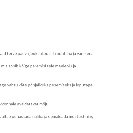
ivad terve päeva jooksul püsida puhtana ja värskena.
mis sobib kõige paremini teie meeleolu ja
sutage vahtu käte põhjalikuks pesemiseks ja loputage
skkonnale avaldatavat mõju.
 mis aitab puhastada nahka ja eemaldada mustust ning