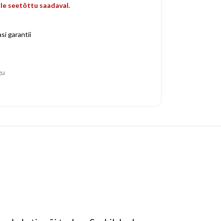
ole seetõttu saadaval.
i garantii
gu