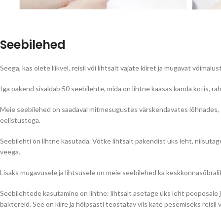
Seebilehed
Seega, kas olete liikvel, reisil või lihtsalt vajate kiiret ja mugavat võim
Iga pakend sisaldab 50 seebilehte, mida on lihtne kaasas kanda kotis, ra
Meie seebilehed on saadaval mitmesugustes värskendavates lõhnades, seal
eelistustega.
Seebilehti on lihtne kasutada. Võtke lihtsalt pakendist üks leht, niisuta
veega.
Lisaks mugavusele ja lihtsusele on meie seebilehed ka keskkonnasõbrali
Seebilehtede kasutamine on lihtne: lihtsalt asetage üks leht peopesale ja
baktereid. See on kiire ja hõlpsasti teostatav viis käte pesemiseks reisil 