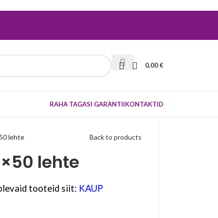
0,00
€
RAHA TAGASI GARANTII
KONTAKTID
50 lehte
Back to products
0×50 lehte
levaid tooteid siit:
KAUP