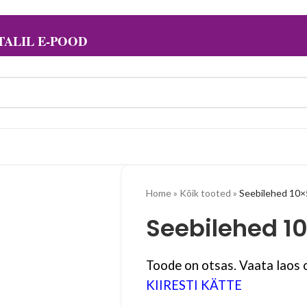
ALIL E-POOD
Home
»
Kõik tooted
»
Seebilehed 10×
Seebilehed 1
Toode on otsas. Vaata laos o
KIIRESTI KÄTTE