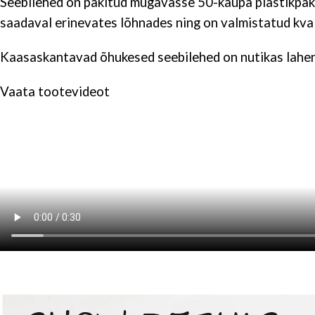
Seebilehed on pakitud mugavasse 50-kaupa plastikpaken
saadaval erinevates lõhnades ning on valmistatud kval
Kaasaskantavad õhukesed seebilehed on nutikas lahend
Vaata tootevideot