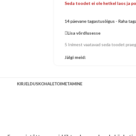
Seda toodet ei ole hetkel laos ja p
14 päevane tagastusõigus - Raha tagas
Lisa võrdlusesse
5
Inimest vaatavad seda toodet prae
Jälgi meid:
KIRJELDUS
KOHALETOIMETAMINE