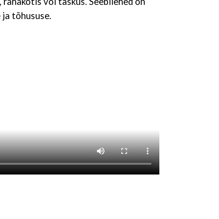
 rahakotis või taskus. Seebilehed on
 ja tõhususe.