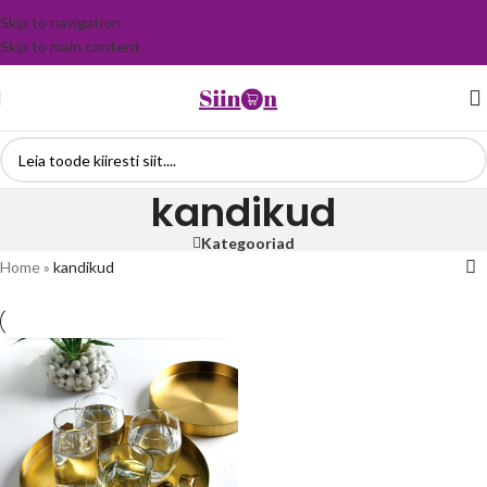
Skip to navigation
Skip to main content
kandikud
Kategooriad
Home
»
kandikud