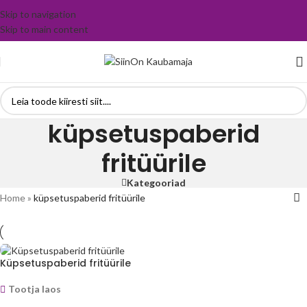
Skip to navigation
Skip to main content
küpsetuspaberid
fritüürile
Kategooriad
Home
»
küpsetuspaberid fritüürile
Küpsetuspaberid fritüürile
Tootja laos