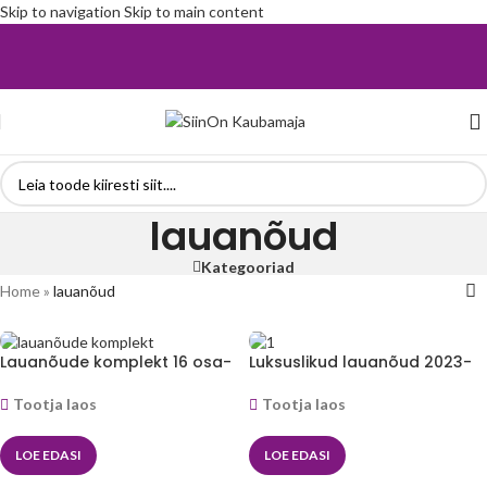
Skip to navigation
Skip to main content
lauanõud
Kategooriad
Home
»
lauanõud
Lauanõude komplekt 16 osa-
Luksuslikud lauanõud 2023-
Mikaso™
Mikaso™
Tootja laos
Tootja laos
LOE EDASI
LOE EDASI