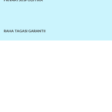
RAHA TAGASI GARANTII
KONTAKTANDMED
© 2026
SiinOn | E-pood
. Kõik õigused kaitstud!
Lisa võrdlusesse
Ostukorv
Sellel veebilehel kasutatakse küpsiseid. Veebilehe kasutamist jätkates
nõustute küpsiste kasutamisega.