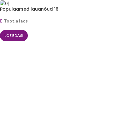
Populaarsed lauanõud 16
osa-Mikaso™
Tootja laos
LOE EDASI