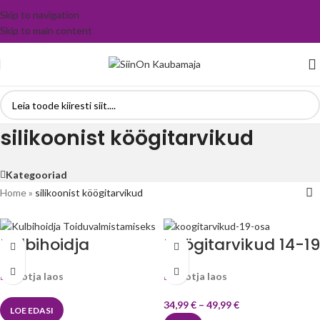
Skip to navigation
Skip to main content
silikoonist köögitarvikud
Kategooriad
Home
»
silikoonist köögitarvikud
Kulbihoidja
Köögitarvikud 14-19
Toiduvalmistamise
osa –
Tootja laos
Tootja laos
ks
LovelyKitchen™
34,99
€
–
49,99
€
LOE EDASI