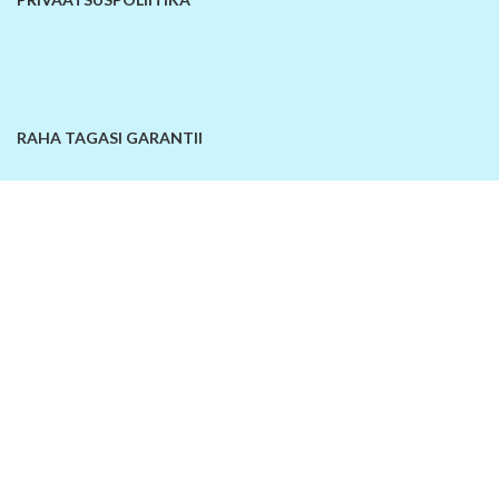
RAHA TAGASI GARANTII
KONTAKTANDMED
© 2026
SiinOn | E-pood
. Kõik õigused kaitstud!
Lisa võrdlusesse
Ostukorv
Sellel veebilehel kasutatakse küpsiseid. Veebilehe kasutamist jätkates
nõustute küpsiste kasutamisega.