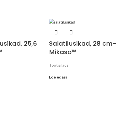
lusikad, 25,6
Salatilusikad, 28 cm-
™
Mikaso™
Tootja laos
Loe edasi