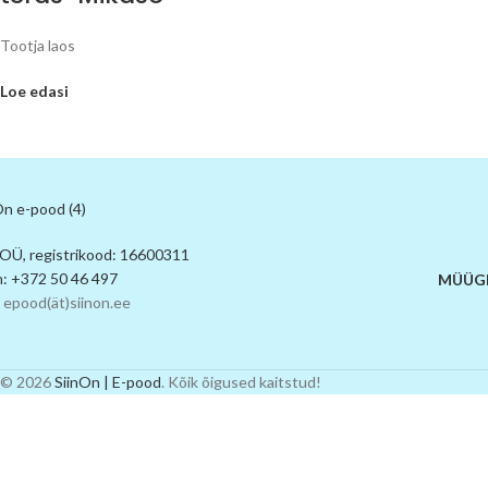
Tootja laos
Loe edasi
 OÜ, registrikood: 16600311
n: +372 50 46 497
MÜÜGI
 epood(ät)siinon.ee
© 2026
SiinOn | E-pood
. Kõik õigused kaitstud!