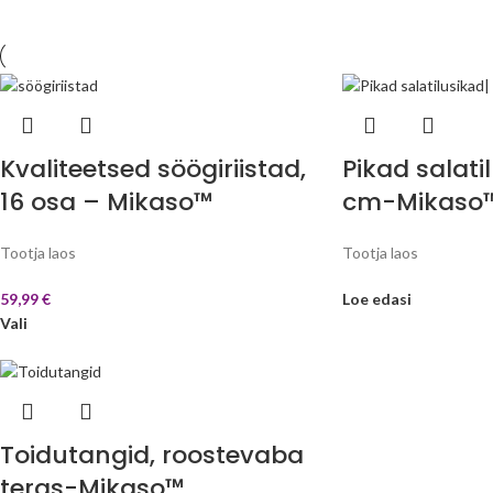
Kvaliteetsed söögiriistad,
Pikad salati
16 osa – Mikaso™
cm-Mikaso
Tootja laos
Tootja laos
59,99
€
Loe edasi
Vali
Toidutangid, roostevaba
teras-Mikaso™