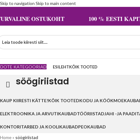
Skip to navigation
Skip to main content
TURVALINE OSTUKOHT 100 % EESTI KAPIT
OOTE KATEGOORIAD
ESILEHT
KÕIK TOOTED
söögiriistad
KAUP KIIRESTI KÄTTE!
KÕIK TOOTED
KODU JA KÖÖK
MOEKAUBA
ELEKTROONIKA JA ARVUTIKAUBAD
TÖÖRIISTAD
JAHI -JA PAADI
KONTORITARBED JA KOOLIKAUBAD
PEOKAUBAD
Home
»
söögiriistad