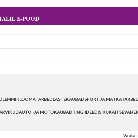
ALIL E-POOD
D
LEMMIKLOOMATARBED
LASTEKAUBAD
SPORT JA MATKATARBE
TARVIKUD
AUTO -JA MOTOKAUBAD
KINGIIDEED
ISIKUKAITSEVAHE
Vaata