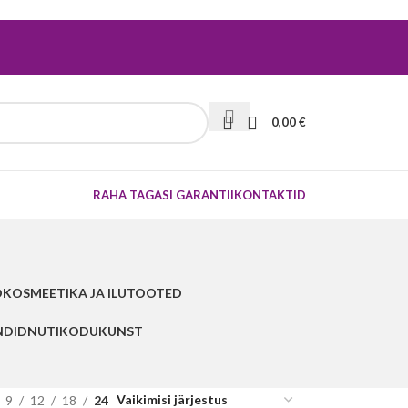
0,00
€
RAHA TAGASI GARANTII
KONTAKTID
D
KOSMEETIKA JA ILUTOOTED
NDID
NUTIKODU
KUNST
9
12
18
24