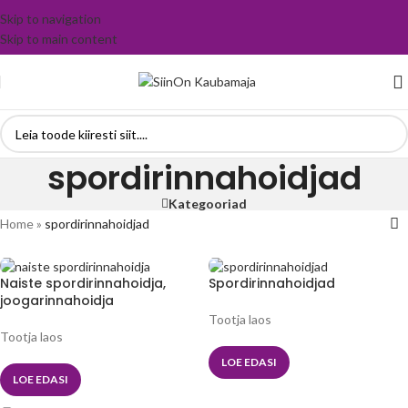
Skip to navigation
Skip to main content
spordirinnahoidjad
Kategooriad
Home
»
spordirinnahoidjad
Naiste spordirinnahoidja,
Spordirinnahoidjad
joogarinnahoidja
Tootja laos
Tootja laos
LOE EDASI
LOE EDASI